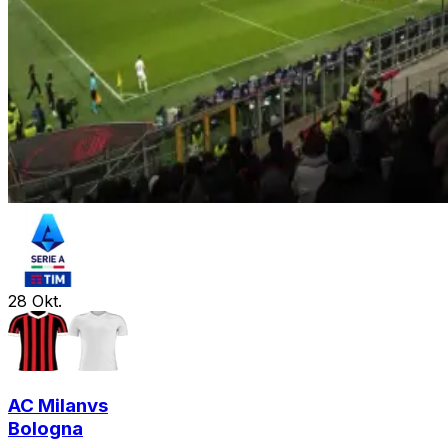
28
Okt.
AC Milan
vs
Bologna