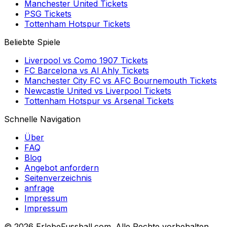
Manchester United
Tickets
PSG
Tickets
Tottenham Hotspur
Tickets
Beliebte Spiele
Liverpool
vs
Como 1907
Tickets
FC Barcelona
vs
Al Ahly
Tickets
Manchester City FC
vs
AFC Bournemouth
Tickets
Newcastle United
vs
Liverpool
Tickets
Tottenham Hotspur
vs
Arsenal
Tickets
Schnelle Navigation
Über
FAQ
Blog
Angebot anfordern
Seitenverzeichnis
anfrage
Impressum
Impressum
©
2026 ErlebeFussball.com. Alle Rechte vorbehalten.