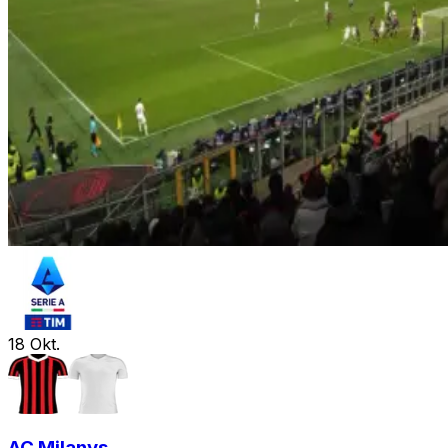
18
Okt.
AC Milan
vs