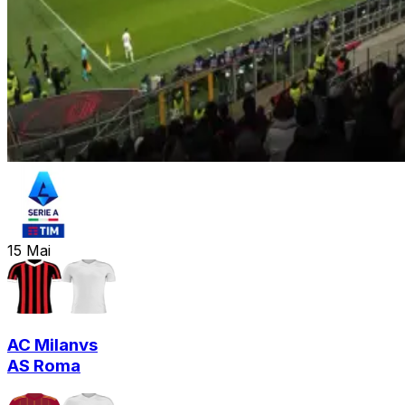
15
Mai
AC Milan
vs
AS Roma