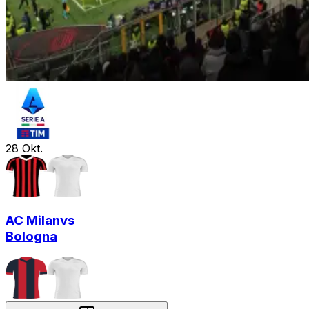
28
Okt.
AC Milan
vs
Bologna