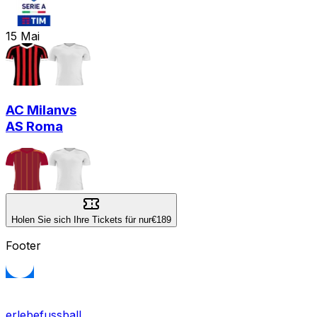
15
Mai
AC Milan
vs
AS Roma
Holen Sie sich Ihre Tickets für nur
€189
Footer
erlebefussball