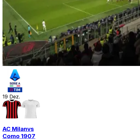
19
Dez.
AC Milan
vs
Como 1907