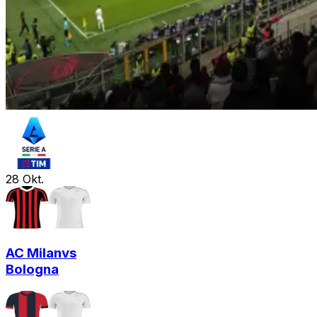
28
Okt.
AC Milan
vs
Bologna