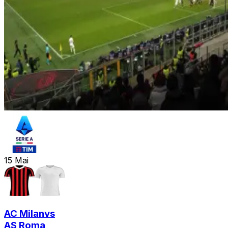
15
Mai
AC Milan
vs
AS Roma