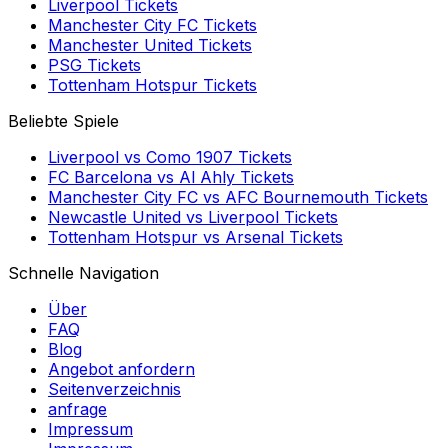
Liverpool
Tickets
Manchester City FC
Tickets
Manchester United
Tickets
PSG
Tickets
Tottenham Hotspur
Tickets
Beliebte Spiele
Liverpool
vs
Como 1907
Tickets
FC Barcelona
vs
Al Ahly
Tickets
Manchester City FC
vs
AFC Bournemouth
Tickets
Newcastle United
vs
Liverpool
Tickets
Tottenham Hotspur
vs
Arsenal
Tickets
Schnelle Navigation
Über
FAQ
Blog
Angebot anfordern
Seitenverzeichnis
anfrage
Impressum