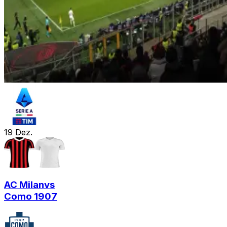
19
Dez.
AC Milan
vs
Como 1907