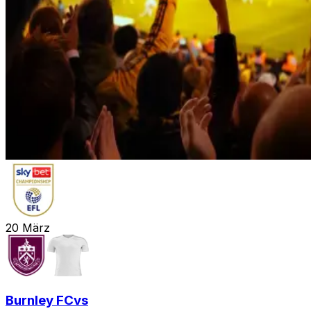
20
März
Burnley FC
vs