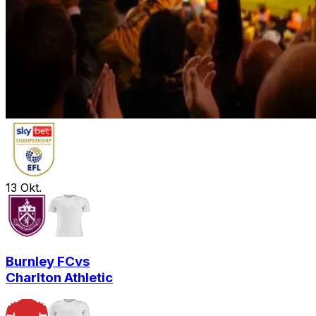
13
Okt.
Burnley FC
vs
Charlton Athletic