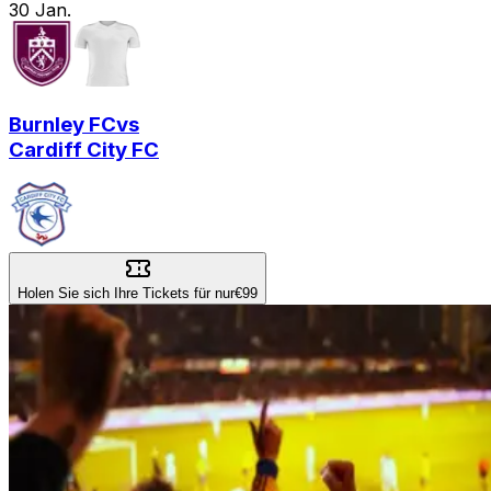
30
Jan.
Burnley FC
vs
Cardiff City FC
Holen Sie sich Ihre Tickets für nur
€99