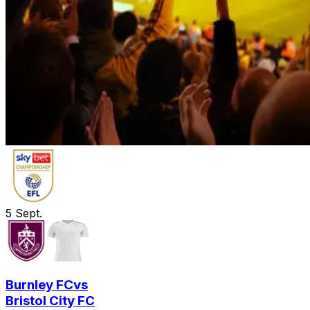
5
Sept.
Burnley FC
vs
Bristol City FC