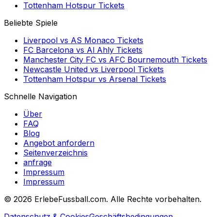
Tottenham Hotspur
Tickets
Beliebte Spiele
Liverpool
vs
AS Monaco
Tickets
FC Barcelona
vs
Al Ahly
Tickets
Manchester City FC
vs
AFC Bournemouth
Tickets
Newcastle United
vs
Liverpool
Tickets
Tottenham Hotspur
vs
Arsenal
Tickets
Schnelle Navigation
Über
FAQ
Blog
Angebot anfordern
Seitenverzeichnis
anfrage
Impressum
Impressum
©
2026 ErlebeFussball.com. Alle Rechte vorbehalten.
Datenschutz & Cookies
Geschäftsbedingungen