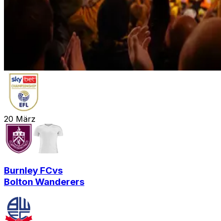
20
März
Burnley FC
vs
Bolton Wanderers