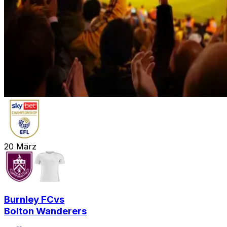
20
März
Burnley FC
vs
Bolton Wanderers