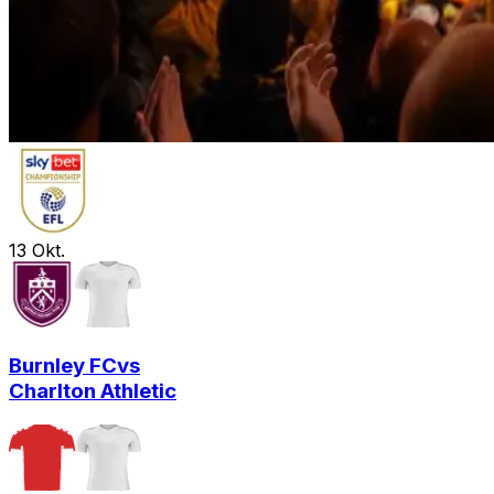
13
Okt.
Burnley FC
vs
Charlton Athletic