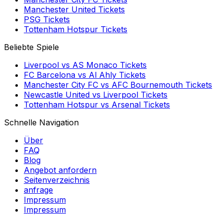
Manchester United
Tickets
PSG
Tickets
Tottenham Hotspur
Tickets
Beliebte Spiele
Liverpool
vs
AS Monaco
Tickets
FC Barcelona
vs
Al Ahly
Tickets
Manchester City FC
vs
AFC Bournemouth
Tickets
Newcastle United
vs
Liverpool
Tickets
Tottenham Hotspur
vs
Arsenal
Tickets
Schnelle Navigation
Über
FAQ
Blog
Angebot anfordern
Seitenverzeichnis
anfrage
Impressum
Impressum