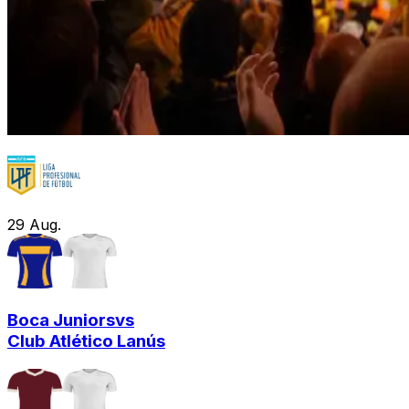
29
Aug.
Boca Juniors
vs
Club Atlético Lanús