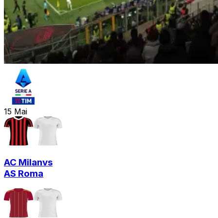
15
Mai
AC Milan
vs
AS Roma