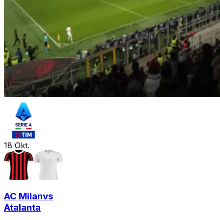
18
Okt.
AC Milan
vs
Atalanta