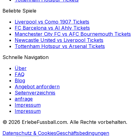
Beliebte Spiele
Liverpool
vs
Como 1907
Tickets
FC Barcelona
vs
Al Ahly
Tickets
Manchester City FC
vs
AFC Bournemouth
Tickets
Newcastle United
vs
Liverpool
Tickets
Tottenham Hotspur
vs
Arsenal
Tickets
Schnelle Navigation
Über
FAQ
Blog
Angebot anfordern
Seitenverzeichnis
anfrage
Impressum
Impressum
©
2026 ErlebeFussball.com. Alle Rechte vorbehalten.
Datenschutz & Cookies
Geschäftsbedingungen