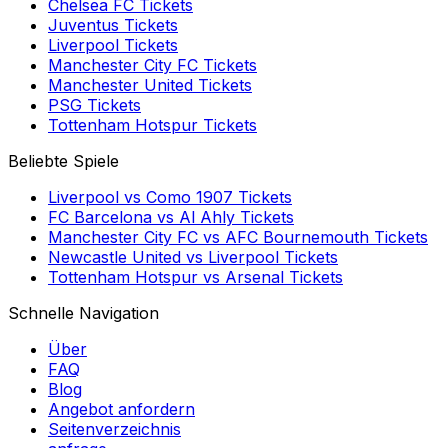
Chelsea FC
Tickets
Juventus
Tickets
Liverpool
Tickets
Manchester City FC
Tickets
Manchester United
Tickets
PSG
Tickets
Tottenham Hotspur
Tickets
Beliebte Spiele
Liverpool
vs
Como 1907
Tickets
FC Barcelona
vs
Al Ahly
Tickets
Manchester City FC
vs
AFC Bournemouth
Tickets
Newcastle United
vs
Liverpool
Tickets
Tottenham Hotspur
vs
Arsenal
Tickets
Schnelle Navigation
Über
FAQ
Blog
Angebot anfordern
Seitenverzeichnis