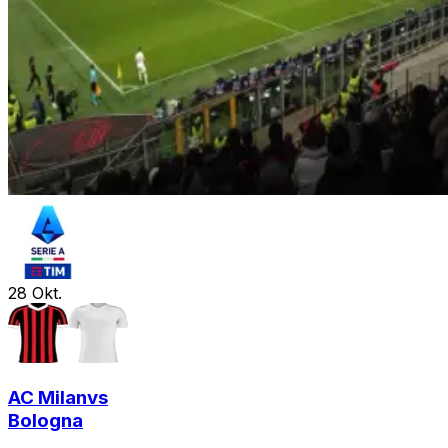
28
Okt.
AC Milan
vs
Bologna