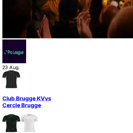
23
Aug.
Club Brugge KV
vs
Cercle Brugge