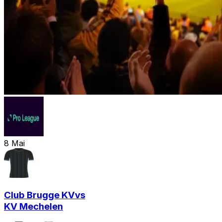
8
Mai
Club Brugge KV
vs
KV Mechelen