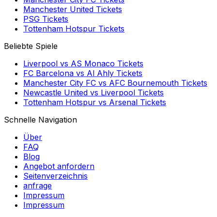
Manchester United
Tickets
PSG
Tickets
Tottenham Hotspur
Tickets
Beliebte Spiele
Liverpool
vs
AS Monaco
Tickets
FC Barcelona
vs
Al Ahly
Tickets
Manchester City FC
vs
AFC Bournemouth
Tickets
Newcastle United
vs
Liverpool
Tickets
Tottenham Hotspur
vs
Arsenal
Tickets
Schnelle Navigation
Über
FAQ
Blog
Angebot anfordern
Seitenverzeichnis
anfrage
Impressum
Impressum