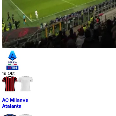
18
Okt.
AC Milan
vs
Atalanta