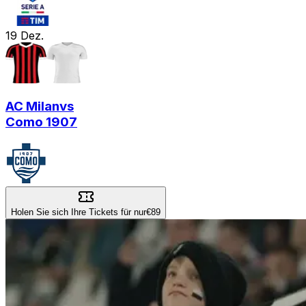
19
Dez.
AC Milan
vs
Como 1907
Holen Sie sich Ihre Tickets für nur
€89