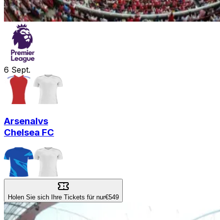
6
Sept.
Arsenal
vs
Chelsea FC
Holen Sie sich Ihre Tickets für nur
€549