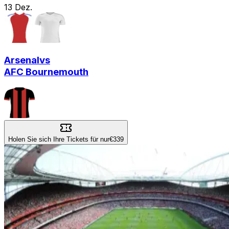
13
Dez.
Arsenal
vs
AFC Bournemouth
Holen Sie sich Ihre Tickets für nur
€339