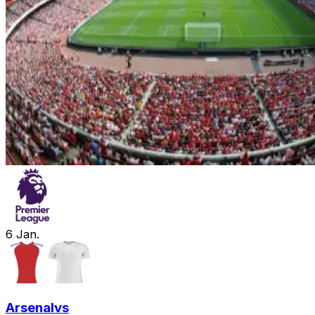
6
Jan.
Arsenal
vs