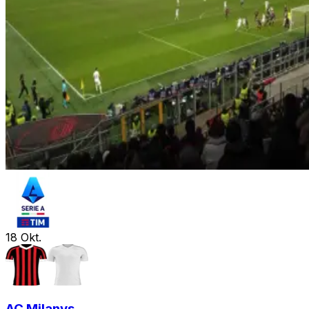
18
Okt.
AC Milan
vs