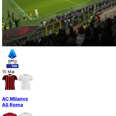
15
Mai
AC Milan
vs
AS Roma