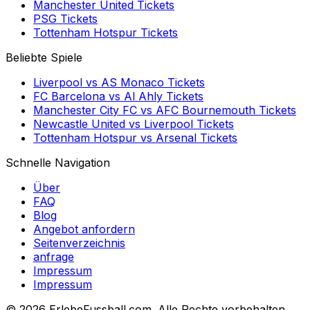
Manchester United
Tickets
PSG
Tickets
Tottenham Hotspur
Tickets
Beliebte Spiele
Liverpool
vs
AS Monaco
Tickets
FC Barcelona
vs
Al Ahly
Tickets
Manchester City FC
vs
AFC Bournemouth
Tickets
Newcastle United
vs
Liverpool
Tickets
Tottenham Hotspur
vs
Arsenal
Tickets
Schnelle Navigation
Über
FAQ
Blog
Angebot anfordern
Seitenverzeichnis
anfrage
Impressum
Impressum
©
2026 ErlebeFussball.com. Alle Rechte vorbehalten.