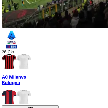
28
Okt.
AC Milan
vs
Bologna