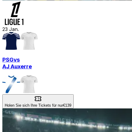
23
Jan.
PSG
vs
AJ Auxerre
Holen Sie sich Ihre Tickets für nur
€139