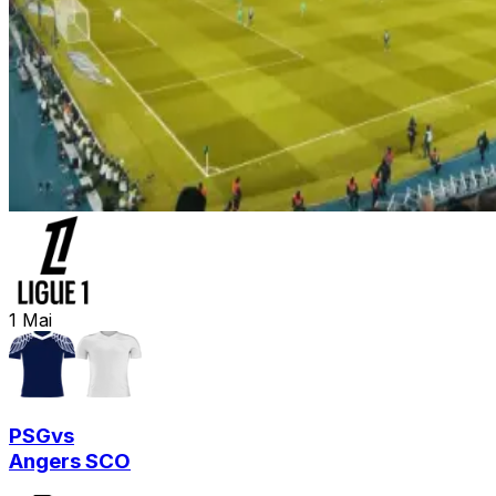
1
Mai
PSG
vs
Angers SCO