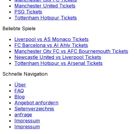
Manchester United
Tickets
PSG
Tickets
Tottenham Hotspur
Tickets
Beliebte Spiele
Liverpool
vs
AS Monaco
Tickets
FC Barcelona
vs
Al Ahly
Tickets
Manchester City FC
vs
AFC Bournemouth
Tickets
Newcastle United
vs
Liverpool
Tickets
Tottenham Hotspur
vs
Arsenal
Tickets
Schnelle Navigation
Über
FAQ
Blog
Angebot anfordern
Seitenverzeichnis
anfrage
Impressum
Impressum