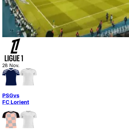
28
Nov.
PSG
vs
FC Lorient