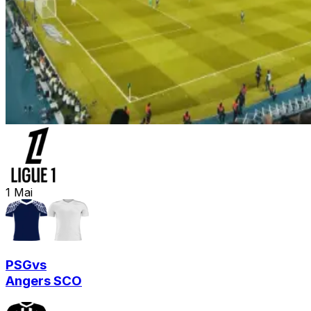
1
Mai
PSG
vs
Angers SCO