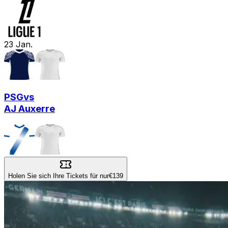
23
Jan.
PSG
vs
AJ Auxerre
Holen Sie sich Ihre Tickets für nur
€139