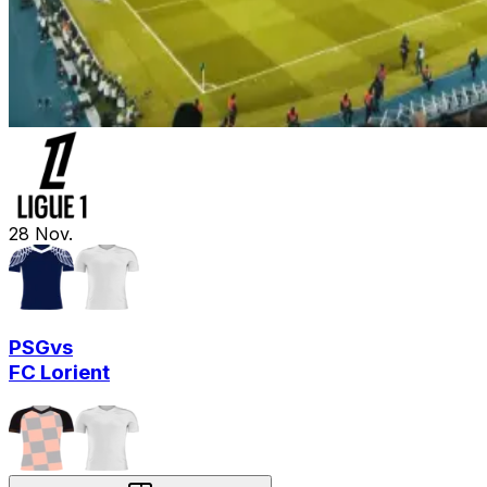
28
Nov.
PSG
vs
FC Lorient