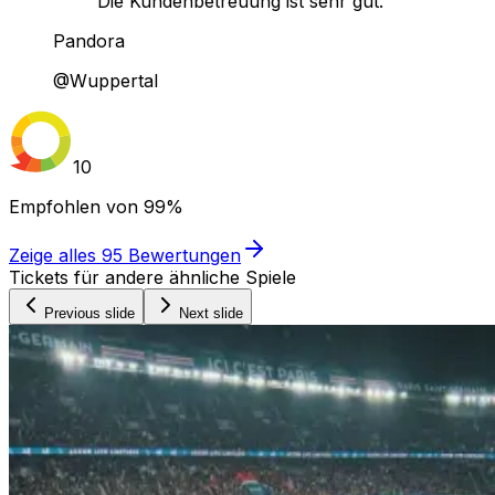
Die Kundenbetreuung ist sehr gut."
Pandora
@Wuppertal
10
Empfohlen von
99%
Zeige alles
95
Bewertungen
Tickets für andere ähnliche Spiele
Previous slide
Next slide