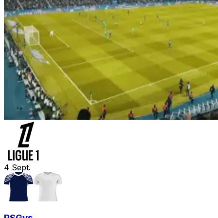
4
Sept.
PSG
vs