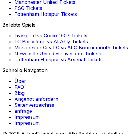
Manchester United
Tickets
PSG
Tickets
Tottenham Hotspur
Tickets
Beliebte Spiele
Liverpool
vs
Como 1907
Tickets
FC Barcelona
vs
Al Ahly
Tickets
Manchester City FC
vs
AFC Bournemouth
Tickets
Newcastle United
vs
Liverpool
Tickets
Tottenham Hotspur
vs
Arsenal
Tickets
Schnelle Navigation
Über
FAQ
Blog
Angebot anfordern
Seitenverzeichnis
anfrage
Impressum
Impressum
©
2026 ErlebeFussball.com. Alle Rechte vorbehalten.