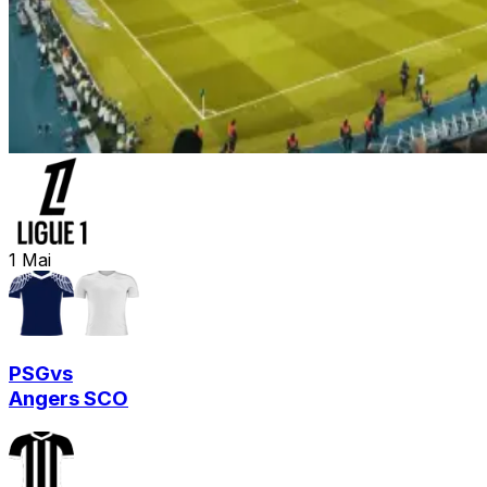
1
Mai
PSG
vs
Angers SCO