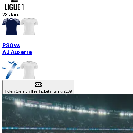
23
Jan.
PSG
vs
AJ Auxerre
Holen Sie sich Ihre Tickets für nur
€139