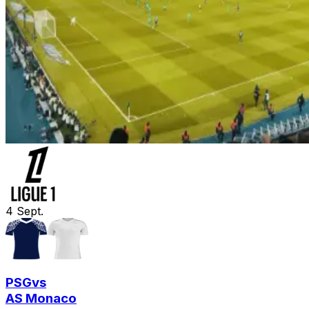
4
Sept.
PSG
vs
AS Monaco