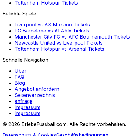
Tottenham Hotspur
Tickets
Beliebte Spiele
Liverpool
vs
AS Monaco
Tickets
FC Barcelona
vs
Al Ahly
Tickets
Manchester City FC
vs
AFC Bournemouth
Tickets
Newcastle United
vs
Liverpool
Tickets
Tottenham Hotspur
vs
Arsenal
Tickets
Schnelle Navigation
Über
FAQ
Blog
Angebot anfordern
Seitenverzeichnis
anfrage
Impressum
Impressum
©
2026 ErlebeFussball.com. Alle Rechte vorbehalten.
Datenschutz & Cookies
Geschäftsbedingungen