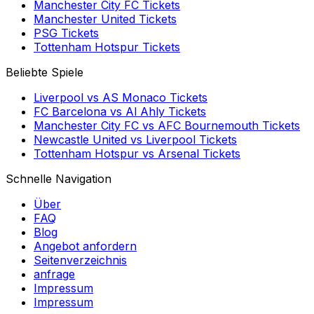
Manchester City FC
Tickets
Manchester United
Tickets
PSG
Tickets
Tottenham Hotspur
Tickets
Beliebte Spiele
Liverpool
vs
AS Monaco
Tickets
FC Barcelona
vs
Al Ahly
Tickets
Manchester City FC
vs
AFC Bournemouth
Tickets
Newcastle United
vs
Liverpool
Tickets
Tottenham Hotspur
vs
Arsenal
Tickets
Schnelle Navigation
Über
FAQ
Blog
Angebot anfordern
Seitenverzeichnis
anfrage
Impressum
Impressum