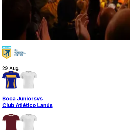
29
Aug.
Boca Juniors
vs
Club Atlético Lanús