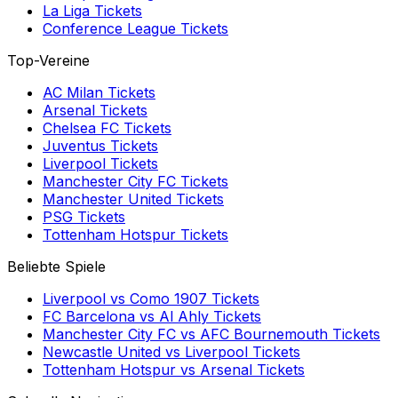
La Liga
Tickets
Conference League
Tickets
Top-Vereine
AC Milan
Tickets
Arsenal
Tickets
Chelsea FC
Tickets
Juventus
Tickets
Liverpool
Tickets
Manchester City FC
Tickets
Manchester United
Tickets
PSG
Tickets
Tottenham Hotspur
Tickets
Beliebte Spiele
Liverpool
vs
Como 1907
Tickets
FC Barcelona
vs
Al Ahly
Tickets
Manchester City FC
vs
AFC Bournemouth
Tickets
Newcastle United
vs
Liverpool
Tickets
Tottenham Hotspur
vs
Arsenal
Tickets