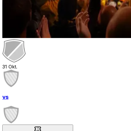
31
Okt.
vs