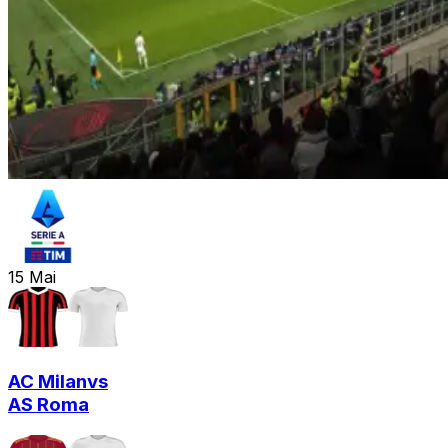
15
Mai
AC Milan
vs
AS Roma