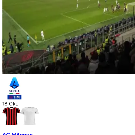
18
Okt.
AC Milan
vs