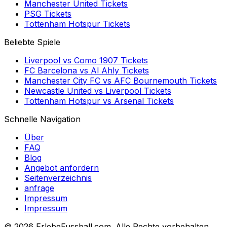
Manchester United
Tickets
PSG
Tickets
Tottenham Hotspur
Tickets
Beliebte Spiele
Liverpool
vs
Como 1907
Tickets
FC Barcelona
vs
Al Ahly
Tickets
Manchester City FC
vs
AFC Bournemouth
Tickets
Newcastle United
vs
Liverpool
Tickets
Tottenham Hotspur
vs
Arsenal
Tickets
Schnelle Navigation
Über
FAQ
Blog
Angebot anfordern
Seitenverzeichnis
anfrage
Impressum
Impressum
©
2026 ErlebeFussball.com. Alle Rechte vorbehalten.