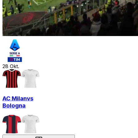
28
Okt.
AC Milan
vs
Bologna