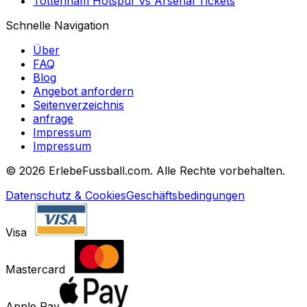
Tottenham Hotspur
vs
Arsenal
Tickets
Schnelle Navigation
Über
FAQ
Blog
Angebot anfordern
Seitenverzeichnis
anfrage
Impressum
Impressum
©
2026 ErlebeFussball.com. Alle Rechte vorbehalten.
Datenschutz & Cookies
Geschäftsbedingungen
Visa
Mastercard
Apple Pay