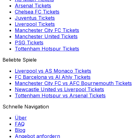
Arsenal
Tickets
Chelsea FC
Tickets
Juventus
Tickets
Liverpool
Tickets
Manchester City FC
Tickets
Manchester United
Tickets
PSG
Tickets
Tottenham Hotspur
Tickets
Beliebte Spiele
Liverpool
vs
AS Monaco
Tickets
FC Barcelona
vs
Al Ahly
Tickets
Manchester City FC
vs
AFC Bournemouth
Tickets
Newcastle United
vs
Liverpool
Tickets
Tottenham Hotspur
vs
Arsenal
Tickets
Schnelle Navigation
Über
FAQ
Blog
Angebot anfordern