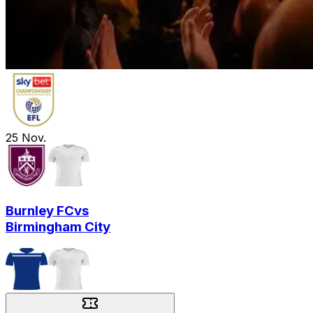
25
Nov.
Burnley FC
vs
Birmingham City