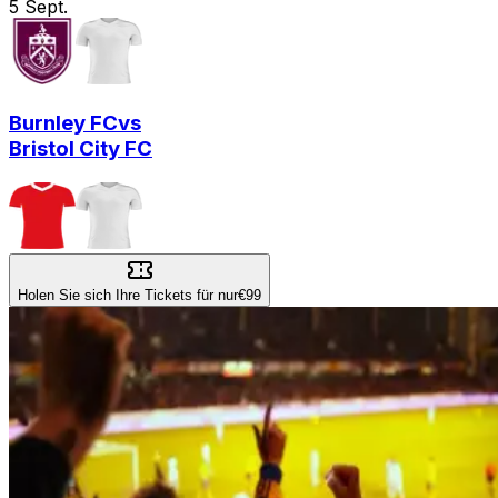
5
Sept.
Burnley FC
vs
Bristol City FC
Holen Sie sich Ihre Tickets für nur
€99