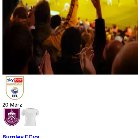
20
März
Burnley FC
vs