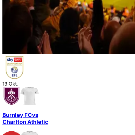
13
Okt.
Burnley FC
vs
Charlton Athletic