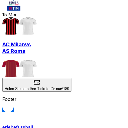
15
Mai
AC Milan
vs
AS Roma
Holen Sie sich Ihre Tickets für nur
€189
Footer
erlebefussball