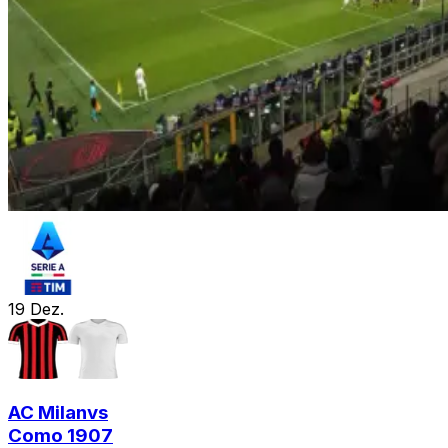
19
Dez.
AC Milan
vs
Como 1907