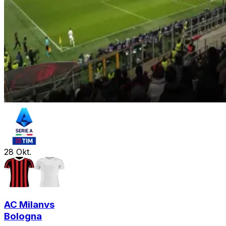
28
Okt.
AC Milan
vs
Bologna