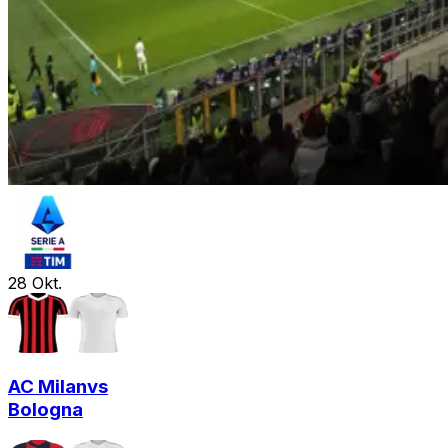
28
Okt.
AC Milan
vs
Bologna