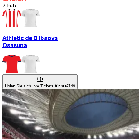
7
Feb.
Athletic de Bilbao
vs
Osasuna
Holen Sie sich Ihre Tickets für nur
€149