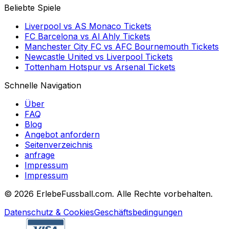
Beliebte Spiele
Liverpool
vs
AS Monaco
Tickets
FC Barcelona
vs
Al Ahly
Tickets
Manchester City FC
vs
AFC Bournemouth
Tickets
Newcastle United
vs
Liverpool
Tickets
Tottenham Hotspur
vs
Arsenal
Tickets
Schnelle Navigation
Über
FAQ
Blog
Angebot anfordern
Seitenverzeichnis
anfrage
Impressum
Impressum
©
2026 ErlebeFussball.com. Alle Rechte vorbehalten.
Datenschutz & Cookies
Geschäftsbedingungen