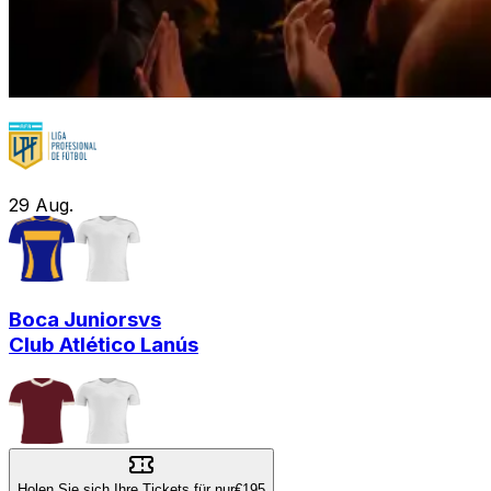
29
Aug.
Boca Juniors
vs
Club Atlético Lanús
Holen Sie sich Ihre Tickets für nur
€195