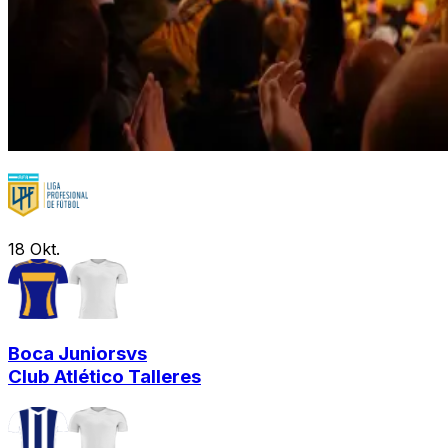
18
Okt.
Boca Juniors
vs
Club Atlético Talleres