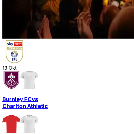
13
Okt.
Burnley FC
vs
Charlton Athletic