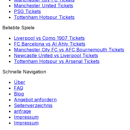
Manchester United
Tickets
PSG
Tickets
Tottenham Hotspur
Tickets
Beliebte Spiele
Liverpool
vs
Como 1907
Tickets
FC Barcelona
vs
Al Ahly
Tickets
Manchester City FC
vs
AFC Bournemouth
Tickets
Newcastle United
vs
Liverpool
Tickets
Tottenham Hotspur
vs
Arsenal
Tickets
Schnelle Navigation
Über
FAQ
Blog
Angebot anfordern
Seitenverzeichnis
anfrage
Impressum
Impressum