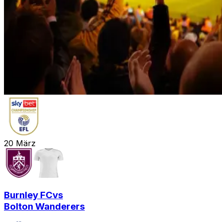
20
März
Burnley FC
vs
Bolton Wanderers